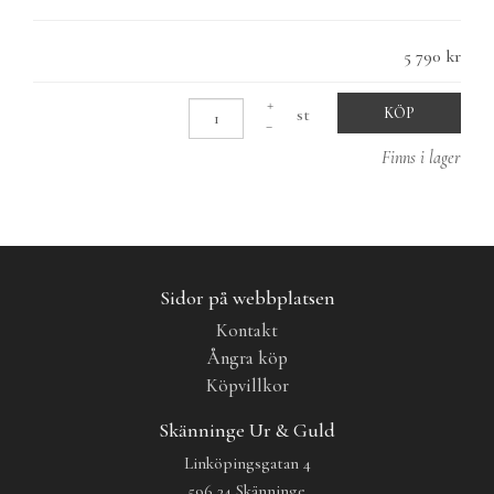
5 790 kr
st
KÖP
Finns i lager
Sidor på webbplatsen
Kontakt
Ångra köp
Köpvillkor
Skänninge Ur & Guld
Linköpingsgatan 4
596 34 Skänninge