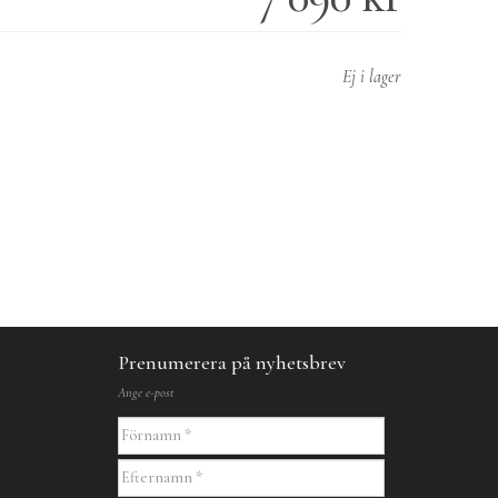
Ej i lager
Prenumerera på nyhetsbrev
Ange e-post