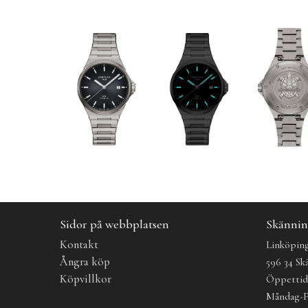
Sidor på webbplatsen
Skännin
Kontakt
Linköping
Ångra köp
596 34 Sk
Köpvillkor
Öppetti
Måndag-F