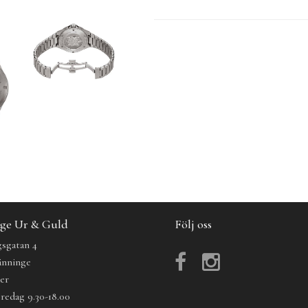
ge Ur & Guld
Följ oss
sgatan 4
änninge
der
redag 9.30-18.00