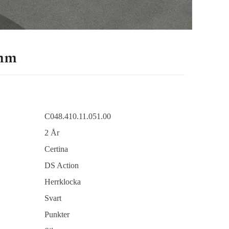
mm
C048.410.11.051.00
2 År
Certina
DS Action
Herrklocka
Svart
Punkter