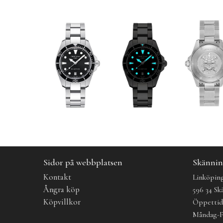
Sidor på webbplatsen
Skännin
Kontakt
Linköping
Ångra köp
596 34 Sk
Köpvillkor
Öppetti
Måndag-F