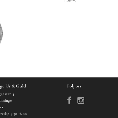
Datum
ge Ur & Guld
Följ oss
sgatan 4
änninge
der
redag 9.30-18.00