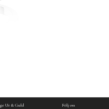
ge Ur & Guld
Följ oss