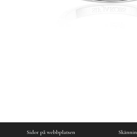
Sidor på webbplatsen
Skännin