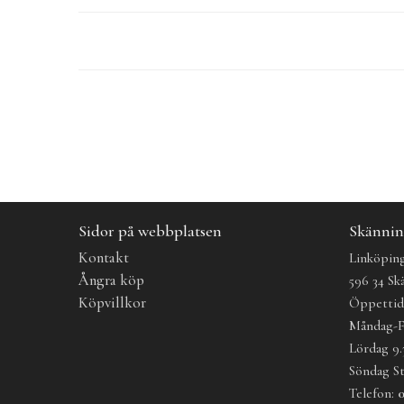
Sidor på webbplatsen
Skännin
Kontakt
Linköping
Ångra köp
596 34 Sk
Köpvillkor
Öppetti
Måndag-F
Lördag 9.
Söndag S
Telefon:
0