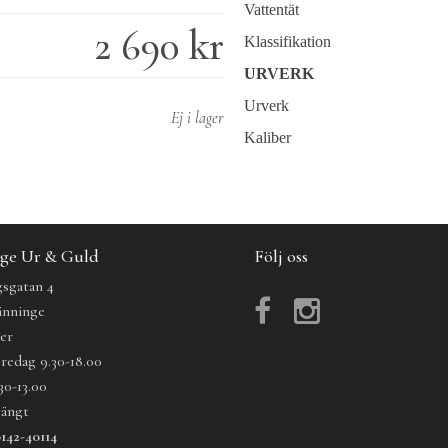
Vattentät
2 690 kr
Klassifikation
URVERK
Urverk
Ej i lager
Kaliber
ge Ur & Guld
Följ oss
sgatan 4
änninge
der
redag 9.30-18.00
30-13.00
tängt
142-40114