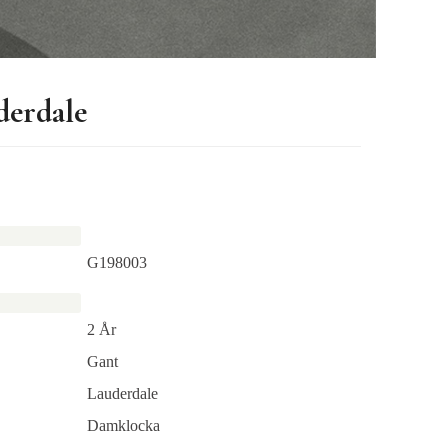
erdale
G198003
2 År
Gant
Lauderdale
Damklocka